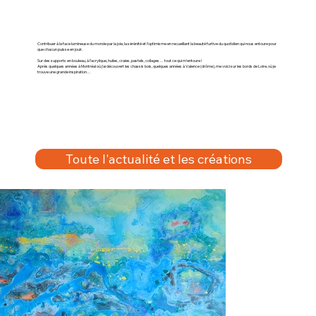
Contribuer à la face lumineuse du monde par la joie, la sérénité
et l’optimisme en recueillant la beauté furtive du quotidien qui nous entoure pour
que chacun puisse en jouir.
Sur des supports en bouleau, à l’acrylique, huiles, craies,
pastels, collages… tout ce qui m’entoure !
Après quelques années à Montréal où j'ai découvert les
chassis bois, quelques années à Valence (drôme), me voici sur les bords de Loire, où je
trouve une grande inspiration…
Toute l'actualité et les créations