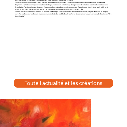
« Ce n’est pas le monde qui est immense mais notre résistance à devenir le monde. »
“Mon travail tente de répondre - sans y parvenir vraiment, mais le pourrait-il ? - à un questionnement qui me hante depuis maintenant
longtemps : qu’est-ce donc que ce projet occidental pour le monde ? Je l’interroge alors par l’acte de peindre et aussi par la construction et
l’installation d’artefacts temporaires dans l’espace, qu’il soit bâti, urbain, ou prétendu naturel. J’apprécie ces lieux-limites, aux frontières du
chaos, et tout particulièrement sur l’estran, cette frontière mouvante et incertaine au bord de l’océan.”
“J’aime aller de lieu en lieu, travailler in situ avec les habitants pour partager, créer ou modifier les situations perçues et/ou vécues. Engagé
dans l’art par l’expérience, j’essaie de proposer une écologie du sensible. Cela transforme alors ma façon de voir le monde, de l’habiter ou d’être
habité par lui.”
Toute l'actualité et les créations